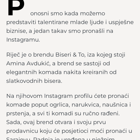
P
onosni smo kada možemo
predstaviti talentirane mlade ljude i uspješne
biznise, a jedan takav smo pronašli na
Instagramu.
Riječ je o brendu Biseri & To, iza kojeg stoji
Amina Avdukić, a brend se sastoji od
elegantnih komada nakita kreiranih od
slatkovodnih bisera.
Na njihovom Instagram profilu ćete pronaći
komade poput ogrlica, narukvica, naušnica i
prstenja, a svi ti komadi su ručno rađeni.
Sada, ovaj brend otvara i svoju prvu
prodavnicu koju će posjetioci moći pronaći u
Sarajevu. Radnja je uređena u nježnim