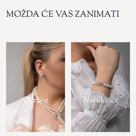
MOŽDA ĆE VAS ZANIMATI
Ogrlice
Narukvice