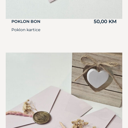
50,00
KM
POKLON BON
Poklon kartice