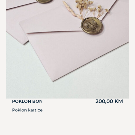
200,00
KM
POKLON BON
Poklon kartice