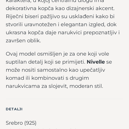
karaktera, u kojoj centralnu ulogu ima
dekorativna kopča kao dizajnerski akcent.
Riječni biseri pažljivo su usklađeni kako bi
stvorili uravnotežen i elegantan izgled, dok
ukrasna kopča daje narukvici prepoznatljiv i
završen oblik.
Ovaj model osmišljen je za one koji vole
suptilan detalj koji se primijeti.
Nivelle
se
može nositi samostalno kao upečatljiv
komad ili kombinovati s drugim
narukvicama za slojevit, moderan stil.
DETALJI
Srebro (925)