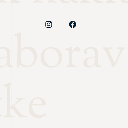
zabora
tke