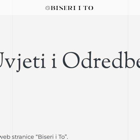
vjeti i Odredb
eb stranice “Biseri i To”.