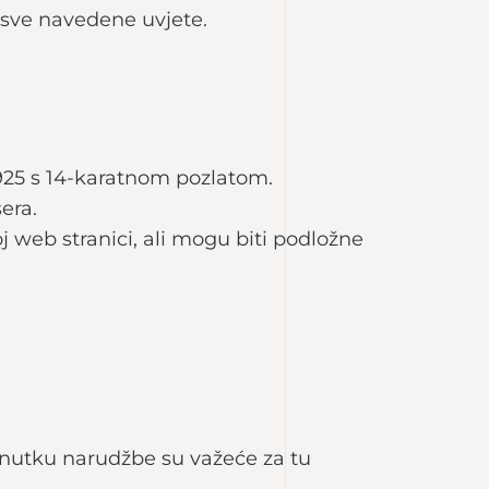
i sve navedene uvjete.
o 925 s 14-karatnom pozlatom.
sera.
j web stranici, ali mogu biti podložne
enutku narudžbe su važeće za tu