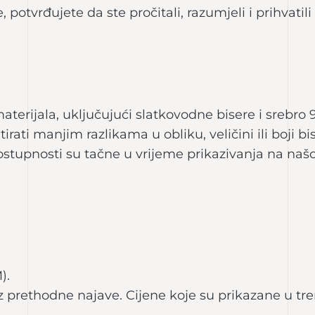
potvrđujete da ste pročitali, razumjeli i prihvatil
materijala, uključujući slatkovodne bisere i srebr
rati manjim razlikama u obliku, veličini ili boji bi
ostupnosti su tačne u vrijeme prikazivanja na našo
).
prethodne najave. Cijene koje su prikazane u tr