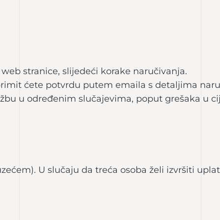
eb stranice, slijedeći korake naručivanja.
primit ćete potvrdu putem emaila s detaljima nar
žbu u određenim slučajevima, poput grešaka u cije
zećem). U slučaju da treća osoba želi izvršiti up