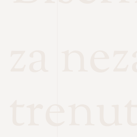
za ne
trenu