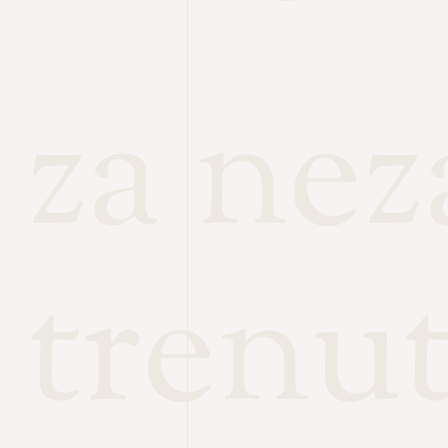
za ne
trenu