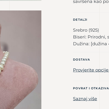
savršena kao po
DETALJI
Srebro (925)
Biseri: Prirodni,
Dužina: [dužina
DOSTAVA
Provjerite opcij
POVRAT I OTKAZIV
Saznaj više