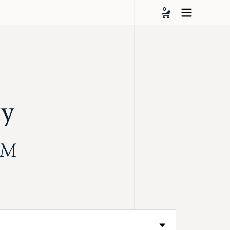
0
ty
KM