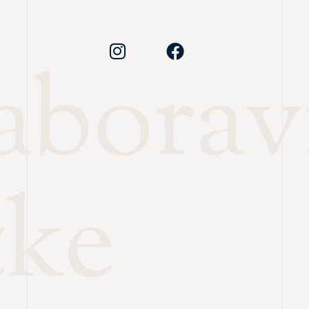
zabora
tke