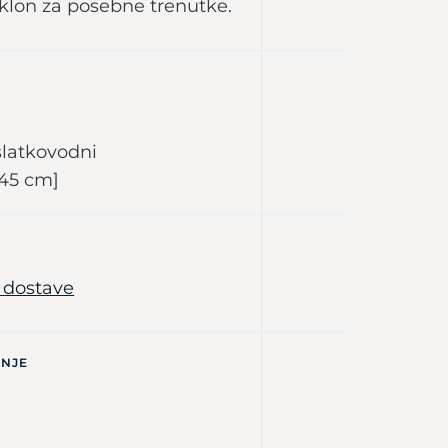
klon za posebne trenutke.
 slatkovodni
 45 cm]
e dostave
ANJE