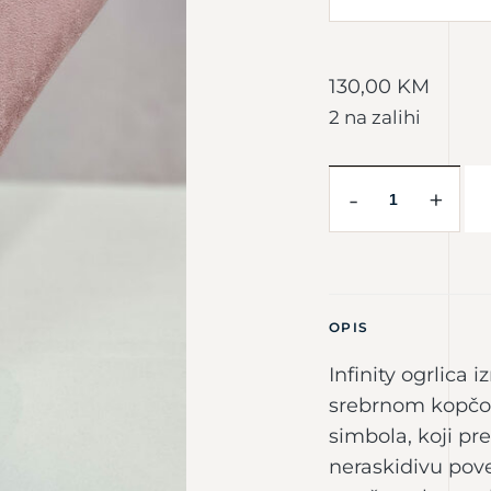
130,00
KM
2 na zalihi
-
+
OPIS
Infinity ogrlica 
srebrnom kopčo
simbola, koji pr
neraskidivu pove