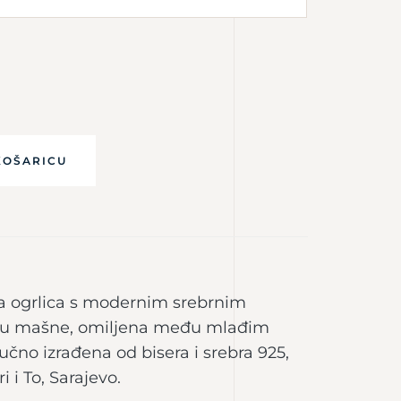
KOŠARICU
na ogrlica s modernim srebrnim
iku mašne, omiljena među mlađim
čno izrađena od bisera i srebra 925,
 i To, Sarajevo.