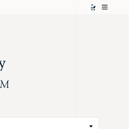
0
y
KM