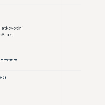
 slatkovodni
 45 cm]
e dostave
ANJE