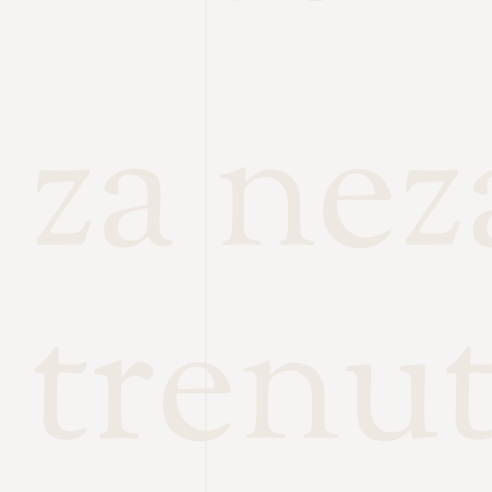
za ne
trenu