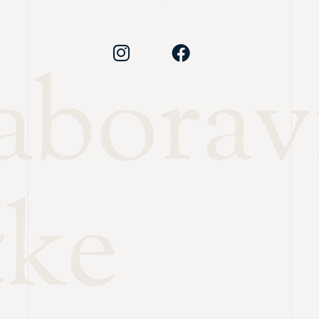
zabora
tke