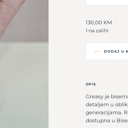
130,00
KM
1 na zalihi
DODAJ U 
OPIS
Greasy je biser
detaljem u obl
generacijama. Ru
dostupna u Biseri